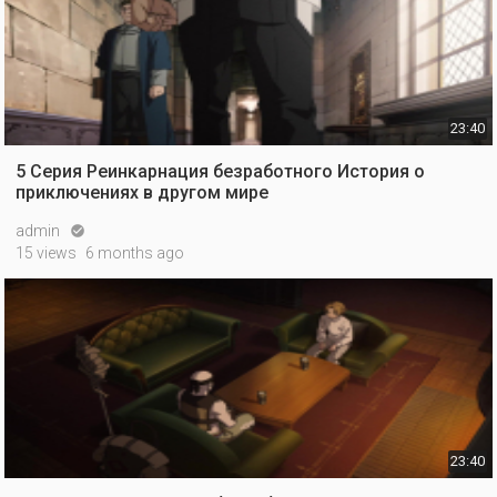
23:40
5 Серия Реинкарнация безработного История о
приключениях в другом мире
admin

15 views
6 months ago
23:40