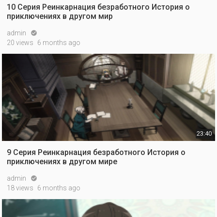
10 Серия Реинкарнация безработного История о
приключениях в другом мир
admin

20 views
6 months ago
23:40
9 Серия Реинкарнация безработного История о
приключениях в другом мире
admin

18 views
6 months ago