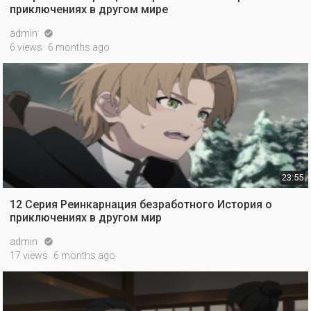
приключениях в другом мире
admin

6 views
6 months ago
23:55
12 Серия Реинкарнация безработного История о
приключениях в другом мир
admin

17 views
6 months ago