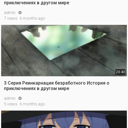
приключениях в другом мире
admin

7 views
6 months ago
23:40
3 Серия Реинкарнация безработного История о
приключениях в другом мире
admin

5 views
6 months ago