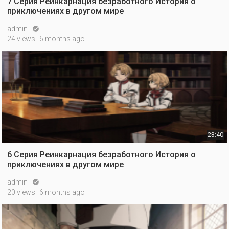
7 Серия Реинкарнация безработного История о
приключениях в другом мире
admin

24 views
6 months ago
23:40
6 Серия Реинкарнация безработного История о
приключениях в другом мире
admin

20 views
6 months ago