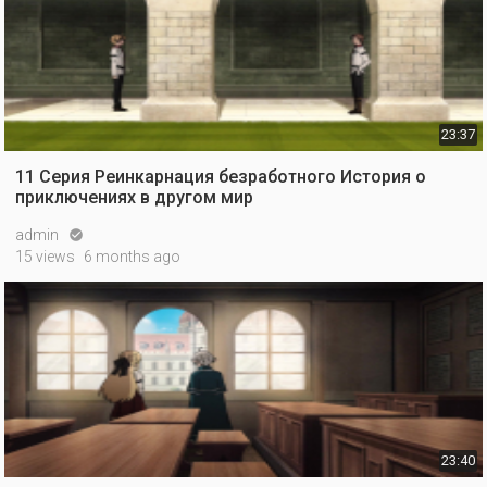
23:37
11 Серия Реинкарнация безработного История о
приключениях в другом мир
admin

15 views
6 months ago
23:40