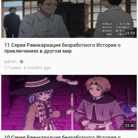
23:39
11 Серия Реинкарнация безработного История о
приключениях в другом мир
admin

17 views
6 months ago
23:40
10 Серия Реинкарнация безработного История о