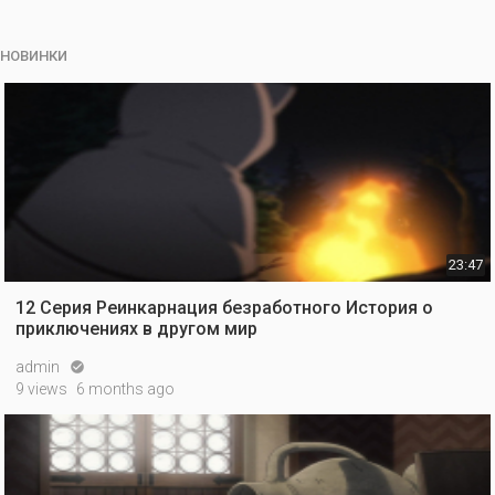
НОВИНКИ
23:47
12 Серия Реинкарнация безработного История о
приключениях в другом мир
admin

9 views
6 months ago