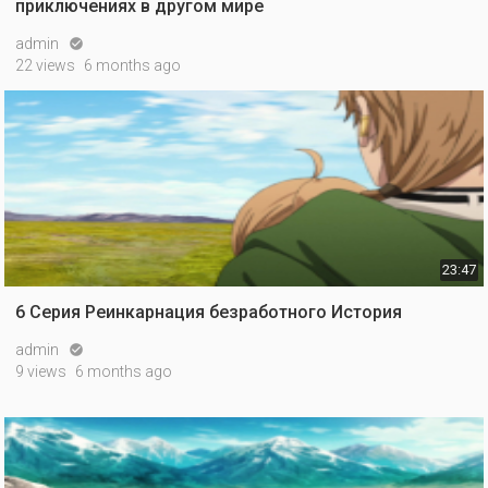
приключениях в другом мире
admin

22 views
6 months ago
23:47
6 Серия Реинкарнация безработного История
admin

9 views
6 months ago