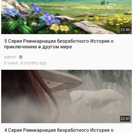
23:46
5 Серия Реинкарнация безработного История о
приключениях в другом мире
admin

6 views
6 months ago
23:47
4 Серия Реинкарнация безработного История о