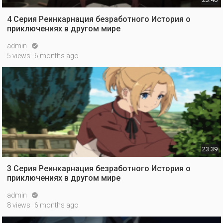
4 Серия Реинкарнация безработного История о
приключениях в другом мире
admin

5 views
6 months ago
23:39
3 Серия Реинкарнация безработного История о
приключениях в другом мире
admin

8 views
6 months ago