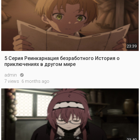
23:39
5 Серия Реинкарнация безработного История о
приключениях в другом мире
admin

7 views
6 months ago
23:40