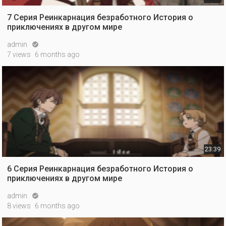
7 Серия Реинкарнация безработного История о
приключениях в другом мире
admin

7 views
6 months ago
23:39
6 Серия Реинкарнация безработного История о
приключениях в другом мире
admin

8 views
6 months ago