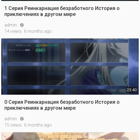
1 Серия Реинкарнация безработного История о
приключениях в другом мире
admin

14 views
6 months ago
23:40
0 Серия Реинкарнация безработного История о
приключениях в другом мире
admin

15 views
6 months ago