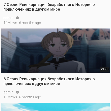
7 Серия Реинкарнация безработного История о
приключениях в другом мире
admin

14 views
6 months ago
23:40
6 Серия Реинкарнация безработного История о
приключениях в другом мире
admin

13 views
6 months ago