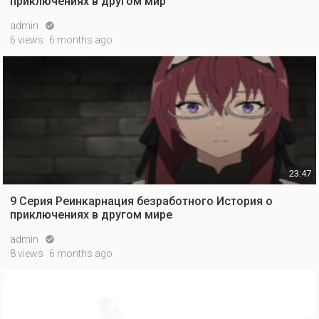
приключениях в другом мир
admin

6 views
6 months ago
23:47
9 Серия Реинкарнация безработного История о
приключениях в другом мире
admin

8 views
6 months ago