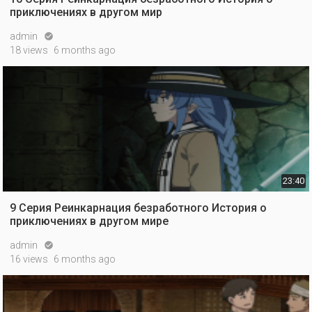
приключениях в другом мир
admin

18 views
6 months ago
23:40
9 Серия Реинкарнация безработного История о
приключениях в другом мире
admin

16 views
6 months ago