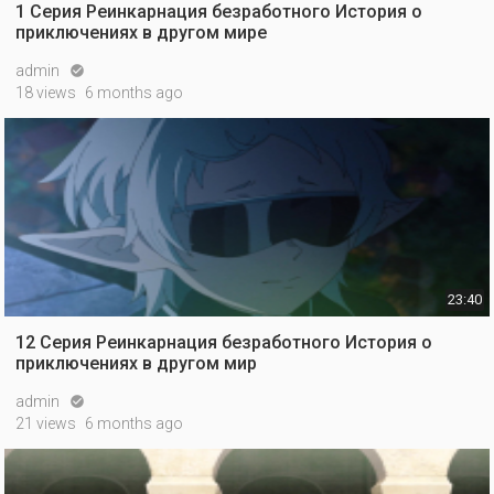
1 Серия Реинкарнация безработного История о
приключениях в другом мире
admin

18 views
6 months ago
23:40
12 Серия Реинкарнация безработного История о
приключениях в другом мир
admin

21 views
6 months ago