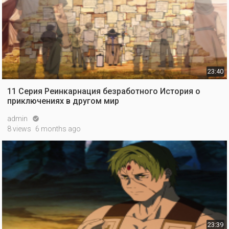
23:40
11 Серия Реинкарнация безработного История о
приключениях в другом мир
admin

8 views
6 months ago
23:39