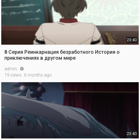
23:40
8 Серия Реинкарнация безработного История о
приключениях в другом мире
admin

19 views
6 months ago
23:40