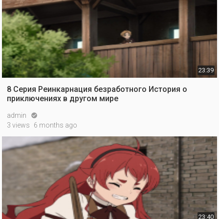
23:39
8 Серия Реинкарнация безработного История о
приключениях в другом мире
admin

3 views
6 months ago
23:40