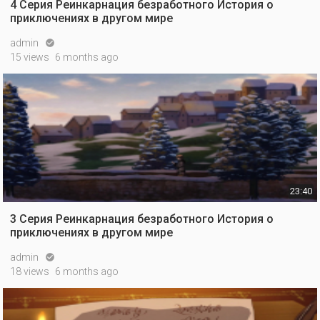
4 Серия Реинкарнация безработного История о
приключениях в другом мире
admin

15 views
6 months ago
23:40
3 Серия Реинкарнация безработного История о
приключениях в другом мире
admin

18 views
6 months ago