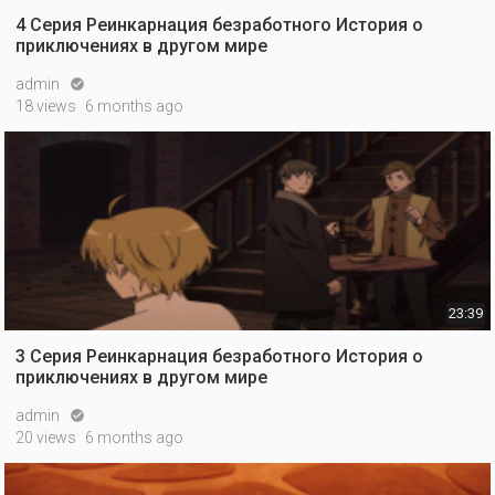
4 Серия Реинкарнация безработного История о
приключениях в другом мире
admin

18 views
6 months ago
23:39
3 Серия Реинкарнация безработного История о
приключениях в другом мире
admin

20 views
6 months ago