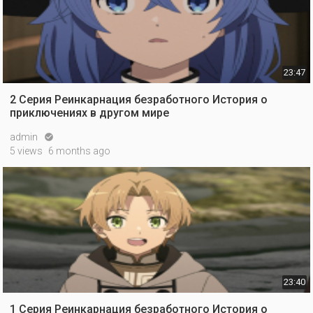
23:47
2 Серия Реинкарнация безработного История о
приключениях в другом мире
admin

5 views
6 months ago
23:40
1 Серия Реинкарнация безработного История о