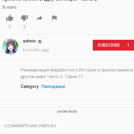
8 views




0
0
admin

SUBSCRIBE
1
6 months ago
Реинкарнация безработного История о приключениях в
другом мире. Часть 2 - Серия 11
Category :
Паподанци
SHOW MORE
0 COMMENTS AND 0 REPLIES