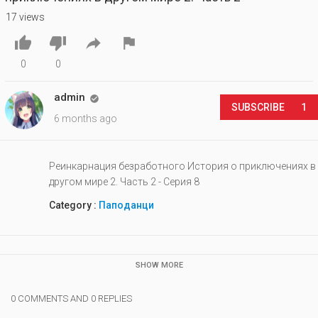
17 views




0
0
admin

SUBSCRIBE
1
6 months ago
Реинкарнация безработного История о приключениях в
другом мире 2. Часть 2 - Серия 8
Category :
Паподанци
SHOW MORE
0 COMMENTS AND 0 REPLIES