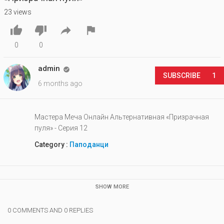
23 views




0
0
admin

SUBSCRIBE
1
6 months ago
Мастера Меча Онлайн Альтернативная «Призрачная
пуля» - Серия 12
Category :
Паподанци
SHOW MORE
0 COMMENTS AND 0 REPLIES