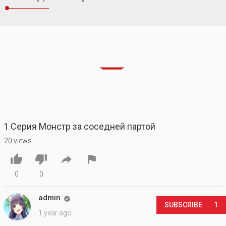
1 Серия Монстр за соседней партой
20 views




0
0
admin

SUBSCRIBE
1
1 year ago