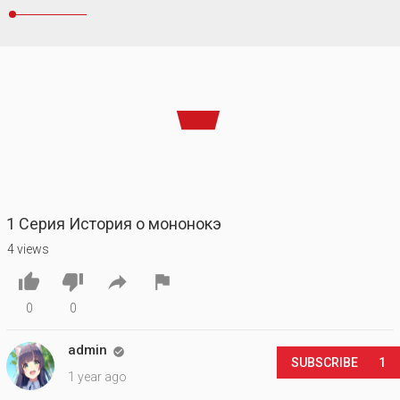
1 Серия История о мононокэ
4 views




0
0
admin

SUBSCRIBE
1
1 year ago