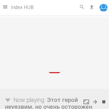



Index HUB
Now playing:
Этот герой



неуязвим, но очень осторожен