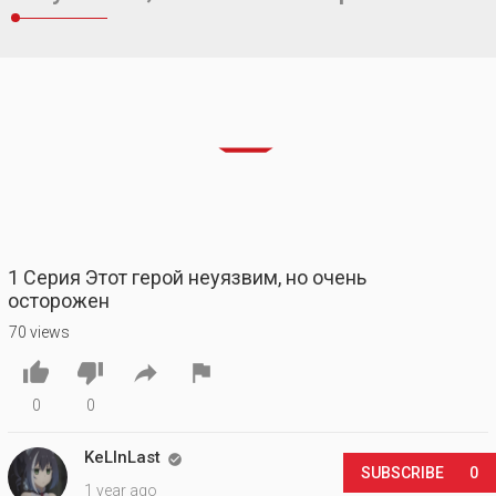
1 Серия Этот герой неуязвим, но очень
осторожен
70 views




0
0
KeLlnLast

SUBSCRIBE
0
1 year ago