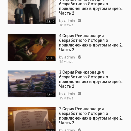
безработного История о
приключениях в другом мире 2.
Часть 2
by
admin

23:40
16 views
4 Серия Реинкарнация
безработного История о
приключениях в другом мире 2.
Часть 2
by
admin

23:40
15 views
3 Серия Реинкарнация
безработного История о
приключениях в другом мире 2.
Часть 2
by
admin

23:40
19 views
2 Серия Реинкарнация
безработного История о
приключениях в другом мире 2.
Часть 2
by
admin
