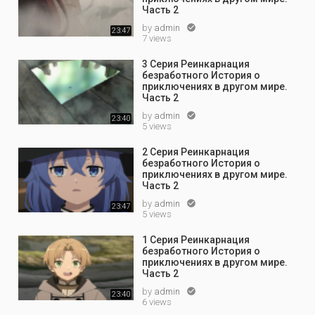
Часть 2
by
admin

23:47
7 views
3 Серия Реинкарнация
безработного История о
приключениях в другом мире.
Часть 2
by
admin

23:40
5 views
2 Серия Реинкарнация
безработного История о
приключениях в другом мире.
Часть 2
by
admin

23:47
5 views
1 Серия Реинкарнация
безработного История о
приключениях в другом мире.
Часть 2
by
admin

23:40
6 views