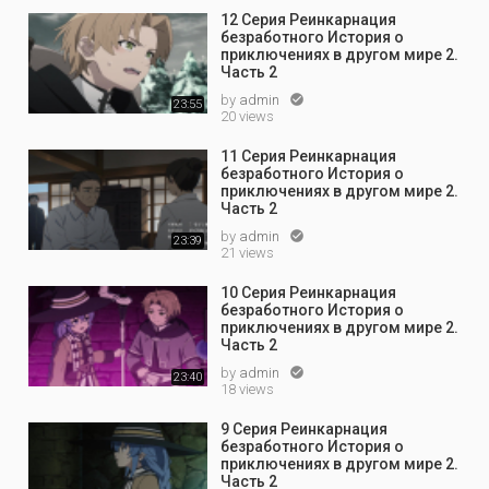
12 Серия Реинкарнация
безработного История о
приключениях в другом мире 2.
Часть 2
by
admin

23:55
20 views
11 Серия Реинкарнация
безработного История о
приключениях в другом мире 2.
Часть 2
by
admin

23:39
21 views
10 Серия Реинкарнация
безработного История о
приключениях в другом мире 2.
Часть 2
by
admin

23:40
18 views
9 Серия Реинкарнация
безработного История о
приключениях в другом мире 2.
Часть 2