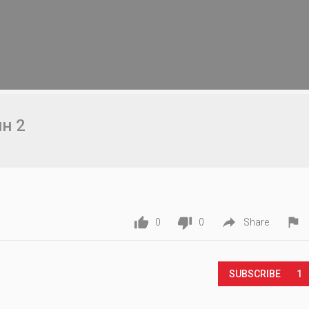
н 2




0
0
Share
SUBSCRIBE
1