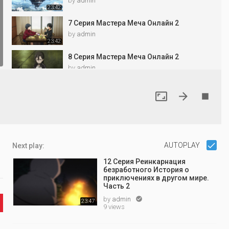
by
admin
23:42
7 Серия Мастера Меча Онлайн 2
by
admin
23:42
8 Серия Мастера Меча Онлайн 2
by
admin
23:42
9 Серия Мастера Меча Онлайн 2



by
admin
23:40
10 Серия Мастера Меча Онлайн 2
by
admin
23:40
AUTOPLAY
Next play:
11 Серия Мастера Меча Онлайн 2
12 Серия Реинкарнация
by
admin
безработного История о
23:38
приключениях в другом мире.
Часть 2
12 Серия Мастера Меча Онлайн 2
by
admin

23:47
by
admin
9 views
23:38
13 Серия Мастера Меча Онлайн 2