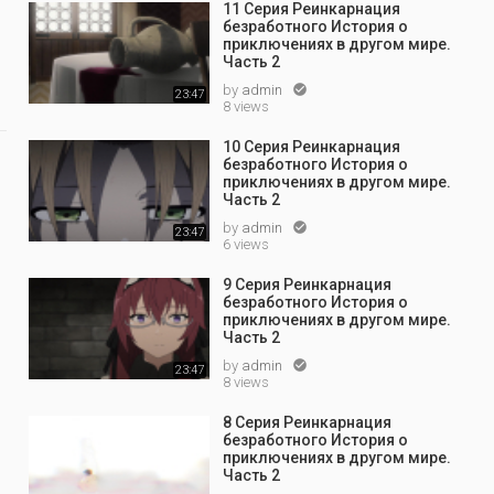
11 Серия Реинкарнация
by
admin
безработного История о
23:40
приключениях в другом мире.
Часть 2
14 Серия Мастера Меча Онлайн 2
by
admin
by
admin

23:47
23:39
8 views
15 Серия Мастера Меча Онлайн 2
10 Серия Реинкарнация
by
admin
безработного История о
23:42
приключениях в другом мире.
Часть 2
16 Серия Мастера Меча Онлайн 2
by
admin

23:47
by
admin
6 views
23:39
17 Серия Мастера Меча Онлайн 2
9 Серия Реинкарнация
безработного История о
by
admin
приключениях в другом мире.
23:40
Часть 2
18 Серия Мастера Меча Онлайн 2
by
admin

23:47
by
admin
8 views
23:42
8 Серия Реинкарнация
19 Серия Мастера Меча Онлайн 2
безработного История о
by
admin
приключениях в другом мире.
23:40
Часть 2