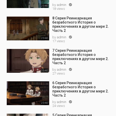
by
admin

23:40
18 views
8 Серия Реинкарнация
безработного История о
приключениях в другом мире 2.
Часть 2
by
admin

23:40
17 views
7 Серия Реинкарнация
безработного История о
приключениях в другом мире 2.
Часть 2
by
admin

23:40
27 views
6 Серия Реинкарнация
безработного История о
приключениях в другом мире 2.
Часть 2
by
admin

23:40
24 views
5 Серия Реинкарнация